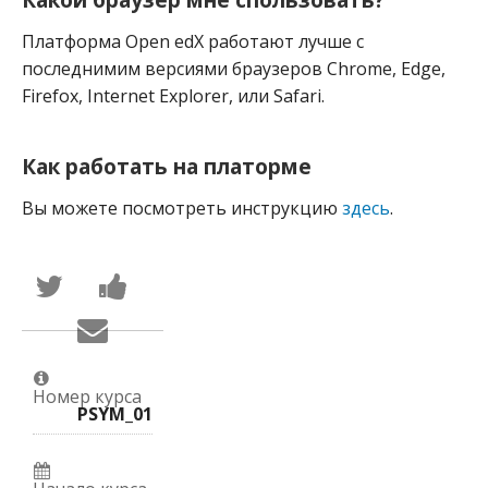
Платформа Open edX работают лучше с
последнимим версиями браузеров Chrome, Edge,
Firefox, Internet Explorer, или Safari.
Как работать на платорме
Вы можете посмотреть инструкцию
здесь
.
Написать
Поделиться
в
новостью
Твиттер
на
Сообщить
о
Facebook
по
том,
о
электронной
что
вашей
почте,
вы
записи
что
присоединились
на
Номер курса
вы
к
курс.
PSYM_01
записались
этому
на
курсу.
курс.