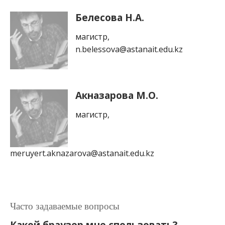
Белесова Н.А.
магистр,
n.belessova@astanait.edu.kz
Акназарова М.О.
магистр,
meruyert.aknazarova@astanait.edu.kz
Часто задаваемые вопросы
Какой браузер мне спользовать?