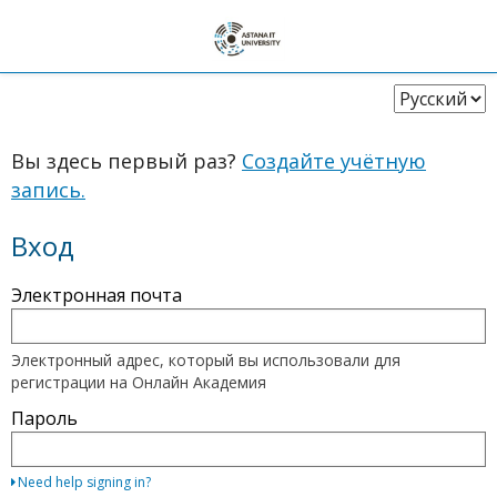
Выберите
язык
Вы здесь первый раз?
Создайте учётную
запись.
Вход
Чтобы
Электронная почта
войти
в
систему,
введите
Электронный адрес, который вы использовали для
адрес
регистрации на Онлайн Академия
электронной
почты
Пароль
и
пароль
или
используйте
Need help signing in?