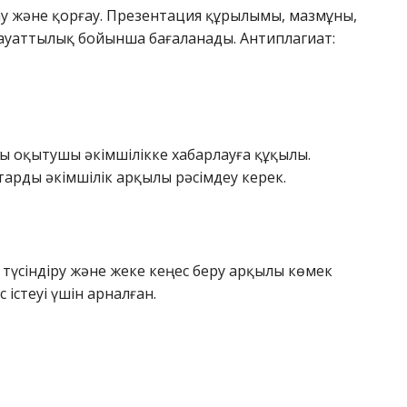
у және қорғау. Презентация құрылымы, мазмұны,
 сауаттылық бойынша бағаланады. Антиплагиат:
алы оқытушы әкімшілікке хабарлауға құқылы.
арды әкімшілік арқылы рәсімдеу керек.
сіндіру және жеке кеңес беру арқылы көмек
 істеуі үшін арналған.