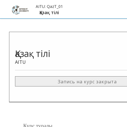
AITU:
QazT_01
Қазақ тiлi
Қазақ тiлi
AITU
Запись на курс закрыта
Курс туралы