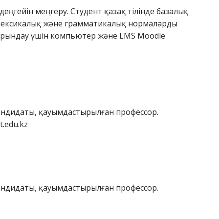
1 деңгейін меңгеру. Студент қазақ тілінде базалық
у, лексикалық және грамматикалық нормаларды
орындау үшін компьютер және LMS Moodle
ндидаты, қауымдастырылған профессор.
t.edu.kz
ндидаты, қауымдастырылған профессор.