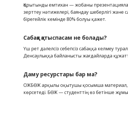
Қорытынды емтихан — жобаны презентацияла
зерттеу нәтижелері, баяндау шеберлігі және
бірегейлік кемінде 80% болуы қажет.
Сабаққа қатыспасам не болады?
Үш рет дәлелсіз себепсіз сабаққа келмеу тур
Денсаулыққа байланысты жағдайларда құжатт
Даму ресурстары бар ма?
ОЖБӨЖ арқылы оқытушы қосымша материал, тү
көрсетеді. БӨЖ — студенттің өз бетінше жұмыс