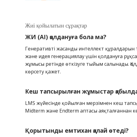
Жиі қойылатын сұрақтар
ЖИ (AI) қолдануға бола ма?
Генеративті жасанды интеллект құралдарын т
және идея генерациялау үшін қолдануға рұқса
жұмысы ретінде өткізуге тыйым салынады. Қо
көрсету қажет.
Кеш тапсырылған жұмыстар қабылд
LMS жүйесінде қойылған мерзімнен кеш тапс
Midterm және Endterm аптасы аяқталғаннан 
Қорытынды емтихан қалай өтеді?