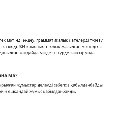
ек мәтінді өңдеу, грамматикалық қателерді түзету
т етіледі. ЖИ көмегімен толық жазылған мәтінді өз
лданылған жағдайда міндетті түрде тапсырмада
ана ма?
ырылған жұмыстар дәлелді себепсіз қабылданбайды.
кейін ешқандай жұмыс қабылданбайды.