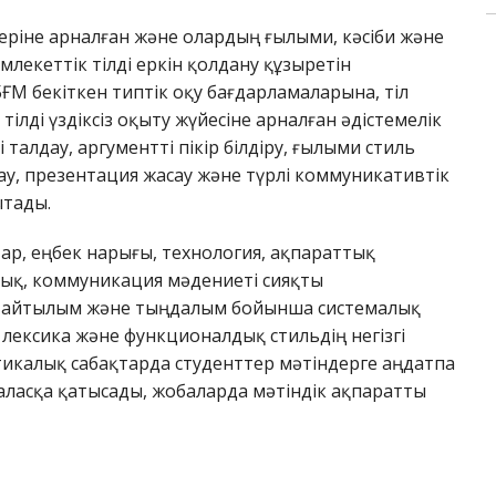
нттеріне арналған және олардың ғылыми, кәсіби және
лекеттік тілді еркін қолдану құзыретін
БҒМ бекіткен типтік оқу бағдарламаларына, тіл
лді үздіксіз оқыту жүйесіне арналған әдістемелік
і талдау, аргументті пікір білдіру, ғылыми стиль
ау, презентация жасау және түрлі коммуникативтік
ытады.
р, еңбек нарығы, технология, ақпараттық
ұқық, коммуникация мәдениеті сияқты
, айтылым және тыңдалым бойынша системалық
 лексика және функционалдық стильдің негізгі
тикалық сабақтарда студенттер мәтіндерге аңдатпа
ірталасқа қатысады, жобаларда мәтіндік ақпаратты