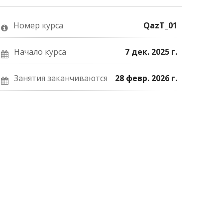
о
Facebook
почте,
том,
о
что
что
вашей
вы
Номер курса
QazT_01
вы
записи
записались
присоединились
на
на
к
курс.
курс.
этому
Начало курса
7 дек. 2025 г.
курсу.
Занятия заканчиваются
28 февр. 2026 г.