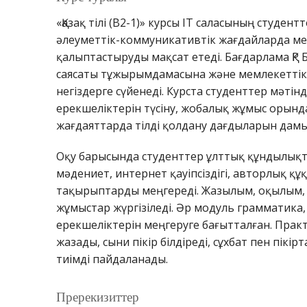
«Қазақ тілі (B2-1)» курсы IT саласының студе
әлеуметтік-коммуникативтік жағдайларда мем
қалыптастыруды мақсат етеді. Бағдарлама ҚР 
саясаты тұжырымдамасына және мемлекеттік ті
негіздерге сүйенеді. Курста студенттер мәтінд
ерекшеліктерін түсіну, жобалық жұмыс орынд
жағдаяттарда тілді қолдану дағдыларын дам
Оқу барысында студенттер ұлттық құндылықта
мәдениет, интернет қауіпсіздігі, авторлық қ
тақырыптарды меңгереді. Жазылым, оқылым
жұмыстар жүргізіледі. Әр модуль грамматика,
ерекшеліктерін меңгеруге бағытталған. Прак
жазады, сыни пікір білдіреді, сұхбат пен пік
тиімді пайдаланады.
Пререкизиттер