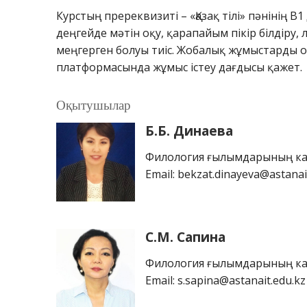
Курстың пререквизиті – «Қазақ тілі» пәнінің B
деңгейде мәтін оқу, қарапайым пікір білдір
меңгерген болуы тиіс. Жобалық жұмыстарды 
платформасында жұмыс істеу дағдысы қажет.
Оқытушылар
Б.Б. Динаева
Филология ғылымдарының ка
Email: bekzat.dinayeva@astanai
С.М. Сапина
Филология ғылымдарының ка
Email: s.sapina@astanait.edu.kz